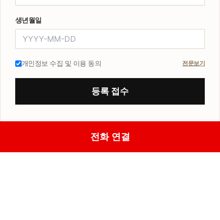
생년월일
개인정보 수집 및 이용 동의
전문보기
등록 접수
전화 연결
사업개요
입지환경
프리미엄
단지배치
평면타입
오시는길