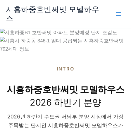
콘
시흥하중호반써밋 모델하우
텐
스
츠
로
건
너
뛰
기
INTRO
시흥하중호반써밋 모델하우스
2026 하반기 분양
2026년 하반기 수도권 서남부 분양 시장에서 가장
주목받는 단지인 시흥하중호반써밋 모델하우스가