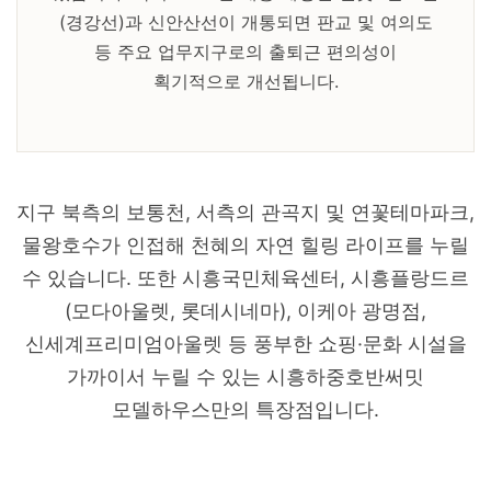
(경강선)과 신안산선이 개통되면 판교 및 여의도
등 주요 업무지구로의 출퇴근 편의성이
획기적으로 개선됩니다.
지구 북측의 보통천, 서측의 관곡지 및 연꽃테마파크,
물왕호수가 인접해 천혜의 자연 힐링 라이프를 누릴
수 있습니다. 또한 시흥국민체육센터, 시흥플랑드르
(모다아울렛, 롯데시네마), 이케아 광명점,
신세계프리미엄아울렛 등 풍부한 쇼핑·문화 시설을
가까이서 누릴 수 있는 시흥하중호반써밋
모델하우스만의 특장점입니다.